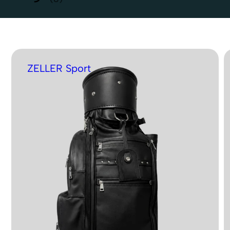
Z
E
L
L
E
R
S
p
o
r
t
Produkte