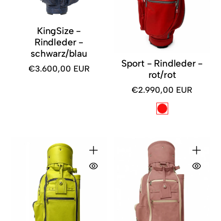
KingSize -
Rindleder -
schwarz/blau
Sport - Rindleder -
€3.600,00 EUR
Regulärer
rot/rot
Preis
€2.990,00 EUR
Regulärer
Preis