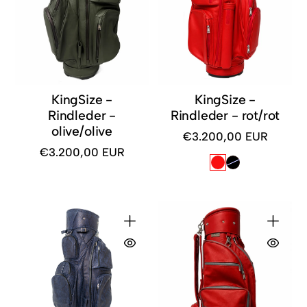
KingSize -
KingSize -
Rindleder -
Rindleder - rot/rot
olive/olive
€3.200,00 EUR
Regulärer
€3.200,00 EUR
Preis
Regulärer
Preis