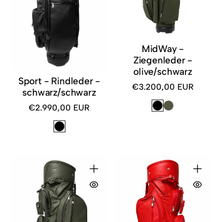
MidWay -
Ziegenleder -
olive/schwarz
Sport - Rindleder -
€3.200,00 EUR
Regulärer
schwarz/schwarz
Preis
€2.990,00 EUR
Regulärer
Preis