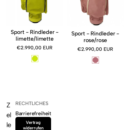
Sport - Rindleder -
Sport - Rindleder -
limette/limette
rose/rose
€2.990,00 EUR
€2.990,00 EUR
Regulärer
Regulärer
Preis
Preis
RECHTLICHES
Z
Barrierefreiheit
el
Vertrag
le
widerrufen