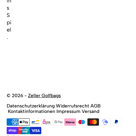
in
s
S
pi
el
.
© 2026 -
Zeller Golfbags
Datenschutzerklärung
Widerrufsrecht
AGB
Kontaktinformationen
Impressum
Versand